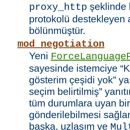
şeklinde h
proxy_http
protokolü destekleyen 
bölünmüştür.
mod_negotiation
Yeni
ForceLanguage
sayesinde istemciye “Ka
gösterim çeşidi yok” y
seçim belirtilmiş” yanı
tüm durumlara uyan bir
gönderilebilmesi sağla
başka, uzlaşım ve
Mul