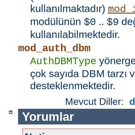
kullanılmaktadır)
mod_
modülünün
..
değ
$0
$9
kullanılabilmektedir.
mod_auth_dbm
yönerges
AuthDBMType
çok sayıda DBM tarzı v
desteklenmektedir.
Mevcut Diller:
Yorumlar