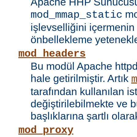
Apache HHP Sunucusu 
mo
mod_mmap_static
işlevselliğini içermeni
önbellekleme yetenekler
mod_headers
Bu modül Apache httpd
hale getirilmiştir. Artık
tarafından kullanılan is
değiştirilebilmekte ve b
başlıklarına şartlı olar
mod_proxy