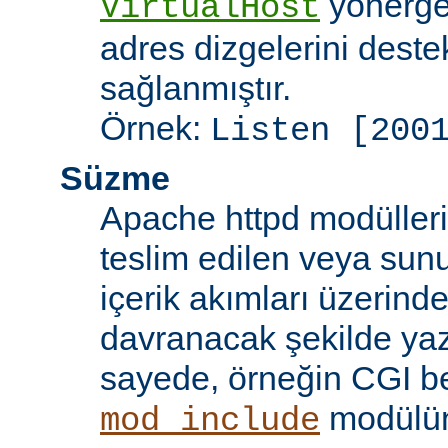
yönergel
VirtualHost
adres dizgelerini dest
sağlanmıştır.
Örnek:
Listen [200
Süzme
Apache httpd modülleri
teslim edilen veya sun
içerik akımları üzerind
davranacak şekilde yaz
sayede, örneğin CGI beti
modülü
mod_include