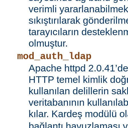
verimli yararlanabilmek 
sıkıştırılarak gönderilm
tarayıcıların destekl
olmuştur.
mod_auth_ldap
Apache httpd 2.0.41’de
HTTP temel kimlik doğ
kullanılan delillerin s
veritabanının kullanıl
kılar. Kardeş modülü o
bağlantı havuzlaması v