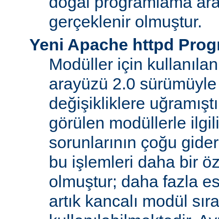
doğal programlama ara
gerçeklenir olmuştur.
Yeni Apache httpd Pro
Modüller için kullanıl
arayüzü 2.0 sürümüyle
değişikliklere uğramışt
görülen modüllerle ilgil
sorunlarının çoğu gider
bu işlemleri daha bir ö
olmuştur; daha fazla e
artık kancalı modül sır