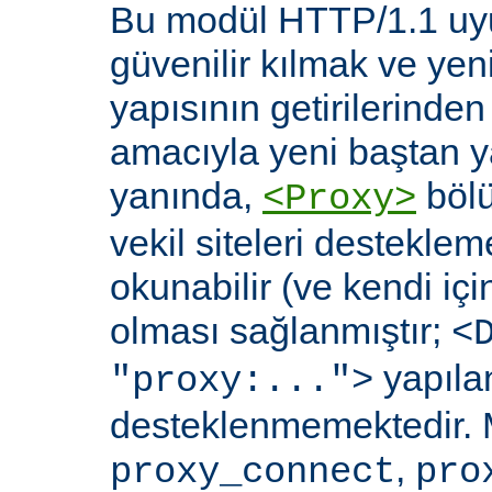
Bu modül HTTP/1.1 uyu
güvenilir kılmak ve yen
yapısının getirilerinde
amacıyla yeni baştan y
yanında,
bölü
<Proxy>
vekil siteleri destekl
okunabilir (ve kendi içi
olması sağlanmıştır;
<
yapılan
"proxy:...">
desteklenmemektedir. 
,
proxy_connect
pro