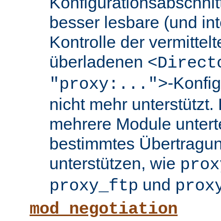
Konfigurationsabschnit
besser lesbare (und int
Kontrolle der vermittel
überladenen
<Direct
-Konfi
"proxy:...">
nicht mehr unterstützt.
mehrere Module untertei
bestimmtes Übertragun
unterstützen, wie
prox
und
proxy_ftp
prox
mod_negotiation