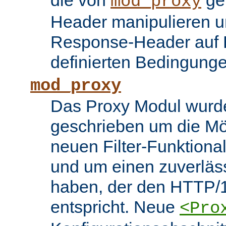
die von
ge
mod_proxy
Header manipulieren un
Response-Header auf 
definierten Bedingung
mod_proxy
Das Proxy Modul wurd
geschrieben um die Mö
neuen Filter-Funktiona
und um einen zuverläs
haben, der den HTTP/1
entspricht. Neue
<Pro