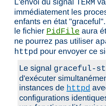
L'envoi du signal
va 
TERM
immédiatement les proces
enfants en état "gracefu
le fichier
aura é
PidFile
ne pourrez pas utiliser
ap
pour envoyer ce si
httpd
Le signal
graceful-st
d'exécuter simultanémen
instances de
ave
httpd
configurations identique