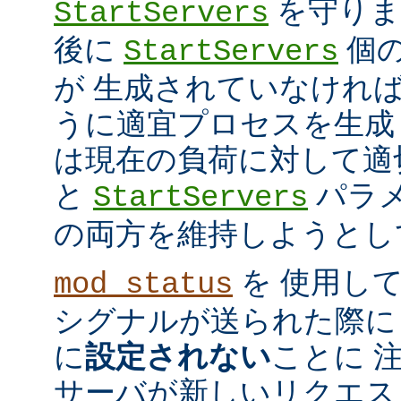
を守ります
StartServers
後に
個
StartServers
が 生成されていなけれ
うに適宜プロセスを生成
は現在の負荷に対して適
と
パラメ
StartServers
の両方を維持しようとし
を 使用し
mod_status
シグナルが送られた際に
に
設定されない
ことに 
サーバが新しいリクエス