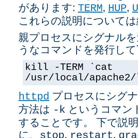
があります:
,
,
TERM
HUP
これらの説明については
親プロセスにシグナルを
うなコマンドを発行して
kill -TERM `cat
/usr/local/apache2/
プロセスにシグナル
httpd
方法は
というコマン
-k
することです。 下で説
に、
,
,
stop
restart
gra