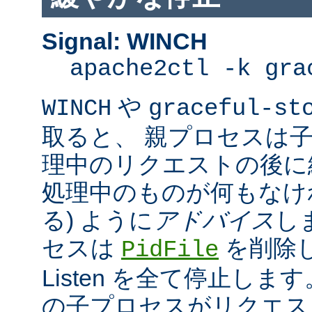
Signal: WINCH
apache2ctl -k gra
や
WINCH
graceful-st
取ると、 親プロセスは
理中のリクエストの後に
処理中のものが何もなけ
る) ように
アドバイス
し
セスは
を削除
PidFile
Listen を全て停止しま
の子プロセスがリクエス