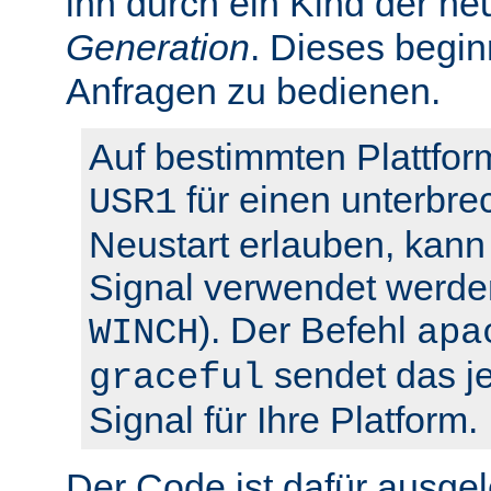
ihn durch ein Kind der ne
Generation
. Dieses begin
Anfragen zu bedienen.
Auf bestimmten Plattfor
für einen unterbre
USR1
Neustart erlauben, kann 
Signal verwendet werden
). Der Befehl
WINCH
apa
sendet das je
graceful
Signal für Ihre Platform.
Der Code ist dafür ausgel