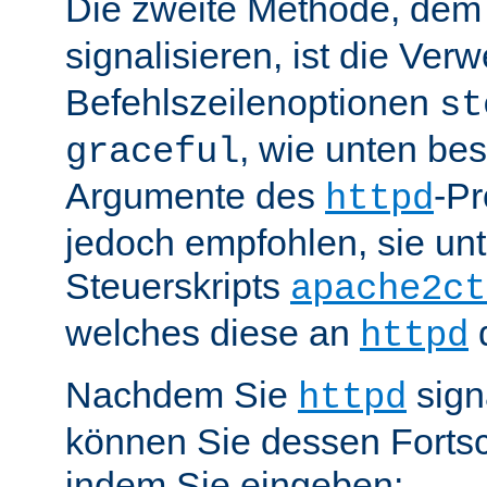
Die zweite Methode, de
signalisieren, ist die Ve
Befehlszeilenoptionen
st
, wie unten be
graceful
Argumente des
-P
httpd
jedoch empfohlen, sie u
Steuerskripts
apache2ct
welches diese an
d
httpd
Nachdem Sie
sign
httpd
können Sie dessen Fortsc
indem Sie eingeben: