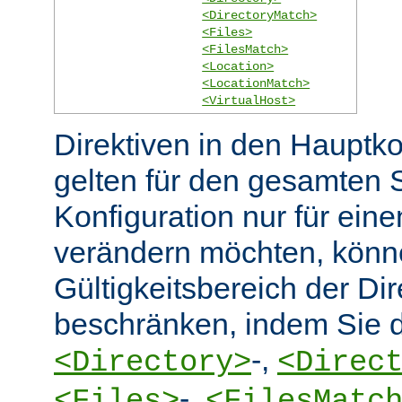
<DirectoryMatch>
<Files>
<FilesMatch>
<Location>
<LocationMatch>
<VirtualHost>
Direktiven in den Hauptko
gelten für den gesamten 
Konfiguration nur für eine
verändern möchten, könn
Gültigkeitsbereich der Dir
beschränken, indem Sie d
-,
<Directory>
<Direc
-,
<Files>
<FilesMatc