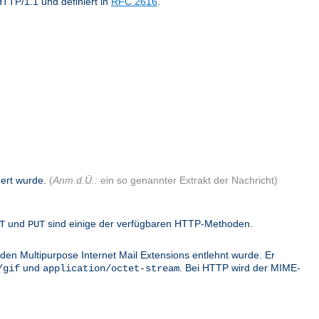
TTP/1.1 und definiert in
RFC 2616
.
dert wurde.
(
Anm.d.Ü.:
ein so genannter Extrakt der Nachricht)
und
sind einige der verfügbaren HTTP-Methoden.
T
PUT
den Multipurpose Internet Mail Extensions entlehnt wurde. Er
und
. Bei HTTP wird der MIME-
/gif
application/octet-stream