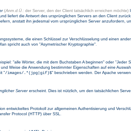
er
(
Anm.d.Ü.:
der Server, den der Client tatsächlich erreichen möchte)
l
und liefert die Antwort des ursprünglichen Servers an den Client zurü
efern, anstatt ihn jedesmal vom ursprünglichen Server anzufordern, un
gssysteme, die einen Schlüssel zur Verschlüsselung und einen ander
n spricht auch von "Asymetrischer Kryptographie".
eispiel: "alle Wörter, die mit dem Buchstaben A beginnen" oder "Jede
e Art und Weise die Anwendung bestimmter Eigenschaften auf eine Ausw
t "
" beschrieben werden. Der Apache verwend
/images/.*(jpg|gif)$
nglicher Server
erscheint. Dies ist nützlich, um den tatsächlichen Serv
on entwickeltes Protokoll zur allgemeinen Authentisierung und Versc
ransfer Protocol (HTTP) über SSL.