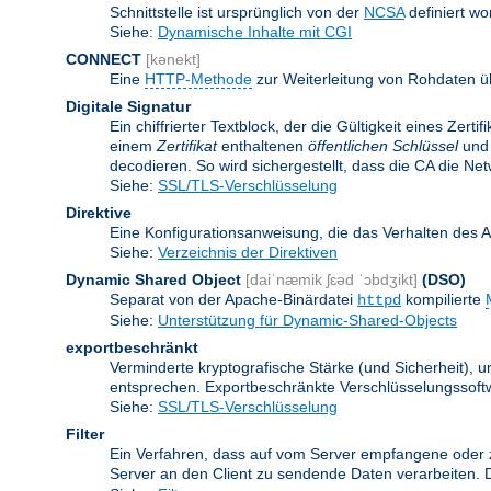
Schnittstelle ist ursprünglich von der
NCSA
definiert wo
Siehe:
Dynamische Inhalte mit CGI
CONNECT
[kənekt]
Eine
HTTP-Methode
zur Weiterleitung von Rohdaten ü
Digitale Signatur
Ein chiffrierter Textblock, der die Gültigkeit eines Zert
einem
Zertifikat
enthaltenen
öffentlichen Schlüssel
und 
decodieren. So wird sichergestellt, dass die CA die Ne
Siehe:
SSL/TLS-Verschlüsselung
Direktive
Eine Konfigurationsanweisung, die das Verhalten des 
Siehe:
Verzeichnis der Direktiven
Dynamic Shared Object
[daiˈnæmik ʃɛəd ˈɔbdʒikt]
(DSO)
Separat von der Apache-Binärdatei
kompilierte
httpd
Siehe:
Unterstützung für Dynamic-Shared-Objects
exportbeschränkt
Verminderte kryptografische Stärke (und Sicherheit)
entsprechen. Exportbeschränkte Verschlüsselungssoftw
Siehe:
SSL/TLS-Verschlüsselung
Filter
Ein Verfahren, dass auf vom Server empfangene oder 
Server an den Client zu sendende Daten verarbeiten. 