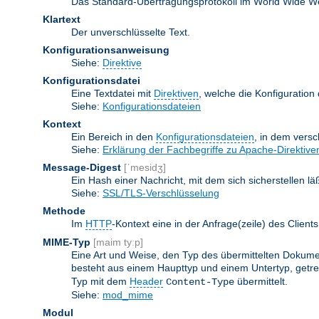
Das Standard-Übertragungsprotokoll im World Wide Web.
Klartext
Der unverschlüsselte Text.
Konfigurationsanweisung
Siehe:
Direktive
Konfigurationsdatei
Eine Textdatei mit
Direktiven
, welche die Konfiguration
Siehe:
Konfigurationsdateien
Kontext
Ein Bereich in den
Konfigurationsdateien
, in dem vers
Siehe:
Erklärung der Fachbegriffe zu Apache-Direktive
Message-Digest
[ˈmesidʒ]
Ein Hash einer Nachricht, mit dem sich sicherstellen l
Siehe:
SSL/TLS-Verschlüsselung
Methode
Im
HTTP
-Kontext eine in der Anfrage(zeile) des Clie
MIME-Typ
[maim tyːp]
Eine Art und Weise, den Typ des übermittelten Dokumen
besteht aus einem Haupttyp und einem Untertyp, getren
Typ mit dem
Header
übermittelt.
Content-Type
Siehe:
mod_mime
Modul