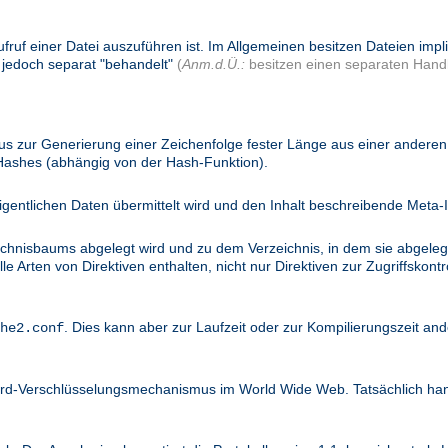
ufruf einer Datei auszuführen ist. Im Allgemeinen besitzen Dateien imp
 jedoch separat "behandelt"
(
Anm.d.Ü.:
besitzen einen separaten Handl
 zur Generierung einer Zeichenfolge fester Länge aus einer anderen 
 Hashes (abhängig von der Hash-Funktion).
igentlichen Daten übermittelt wird und den Inhalt beschreibende Meta-I
ichnisbaums abgelegt wird und zu dem Verzeichnis, in dem sie abgelegt
 Arten von Direktiven enthalten, nicht nur Direktiven zur Zugriffskontro
. Dies kann aber zur Laufzeit oder zur Kompilierungszeit and
he2.conf
dard-Verschlüsselungsmechanismus im World Wide Web. Tatsächlich ha