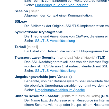
Eine Technik zum Einbetten von weiterverarbeitenden
Siehe:
Einführung in Server Side Includes
Session
[ˈseʃən]
Allgemein der Kontext einer Kommunikation.
SSLeay
Die Bibliothek der Original-SSL/TLS-Implementation vo
Symmetrische Kryptographie
Die Theorie und Anwendung von
Chiffren
, die einen e
Siehe:
SSL/TLS-Verschlüsselung
Tarball
[taːbɔːl]
Ein Paket von Dateien, die mit dem Hilfsprogramm
tar
Transport Layer Security
[trænsˈpɔːt ˈeiə siˈkjuəriti]
(TLS)
Das SSL-Nachfolgeprotokoll, das von der Internet Eng
worden ist. TLS Version 1 ist nahezu identisch mit SSL 
Siehe:
SSL/TLS-Verschlüsseliung
Umgebungsvariable
(env-Variable)
Benannte, von der Betriebssystem-Shell verwaltete Va
die ebenfalls Umgebungsvariablen genannt werden, die 
Siehe:
Umgebungsvariablen im Apache
Uniform Resource Locator
[ˈjuːnifɔːm riˈsɔːs ləuˈkeitə]
(URL
Der Name bzw. die Adresse einer Ressource im Internet
einem Schema wie
oder
, einem Hostnamen
http
https