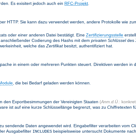
rden. Es exisitert jedoch auch ein
RFC-Projekt
.
ber HTTP. Sie kann dazu verwendet werden, andere Protokolle wie zum 
ifikats oder einer anderen Datei bestätigt. Eine
Zertifizierungsstelle
erstel
anschließender Codierung des Hashs mit dem
privaten Schlüssel
des Z
twerkeinheit, welche das
Zertifikat
besitzt, authentifiziert hat.
Apache in einem oder mehreren Punkten steuert. Direktiven werden in
Module
, die bei Bedarf geladen werden können.
, um den Exportbesimmungen der Vereinigten Staaten
(
Anm.d.Ü.:
konkret:
are ist auf eine kurze Schlüssellänge begrenzt, was zu
Chiffretexten
fü
zu sendende Daten angewendet wird. Eingabefilter verarbeiten vom Cl
Der Ausgabefilter
beispielsweise untersucht Dokumente nac
INCLUDES