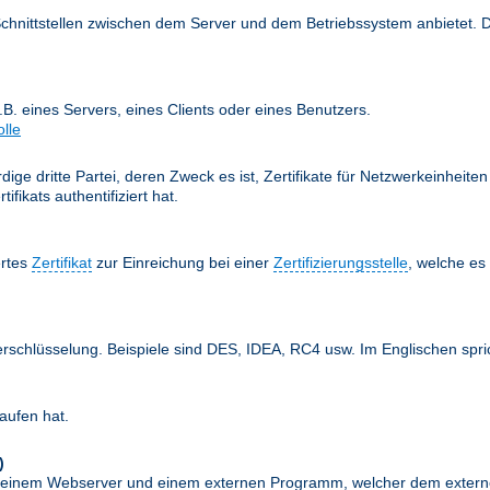
Schnittstellen zwischen dem Server und dem Betriebssystem anbietet. 
z.B. eines Servers, eines Clients oder eines Benutzers.
olle
ige dritte Partei, deren Zweck es ist, Zertifikate für Netzwerkeinheit
fikats authentifiziert hat.
ertes
Zertifikat
zur Einreichung bei einer
Zertifizierungsstelle
, welche e
erschlüsselung. Beispiele sind DES, IDEA, RC4 usw. Im Englischen spr
aufen hat.
)
schen einem Webserver und einem externen Programm, welcher dem exte