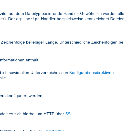
lizite, auf dem Dateityp basierende Handler. Gewöhnlich werden alle
er)
. Der
-Handler beispielsweise kennzeichnet Dateien,
cgi-script
Zeichenfolge beliebiger Länge. Unterschiedliche Zeichenfolgen bei
nformationen enthält.
 ist, sowie allen Unterverzeichnissen
Konfigurationsdirektiven
lle.
ers konfiguriert werden.
ndelt es sich hierbei um HTTP über
SSL
.