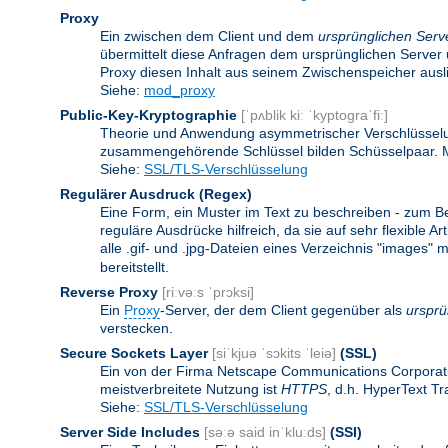
Proxy
Ein zwischen dem Client und dem
ursprünglichen Serv
übermittelt diese Anfragen dem ursprünglichen Server 
Proxy diesen Inhalt aus seinem Zwischenspeicher ausli
Siehe:
mod_proxy
Public-Key-Kryptographie
[ˈpʌblik kiː ˈkyptograˈfiː]
Theorie und Anwendung asymmetrischer Verschlüsselun
zusammengehörende Schlüssel bilden Schüsselpaar. Ma
Siehe:
SSL/TLS-Verschlüsselung
Regulärer Ausdruck
(Regex)
Eine Form, ein Muster im Text zu beschreiben - zum B
reguläre Ausdrücke hilfreich, da sie auf sehr flexibl
alle .gif- und .jpg-Dateien eines Verzeichnis "images" mi
bereitstellt.
Reverse Proxy
[riːvəːs ˈprɔksi]
Ein
Proxy
-Server, der dem Client gegenüber als
ursprü
verstecken.
Secure Sockets Layer
[siˈkjuə ˈsɔkits ˈleiə]
(SSL)
Ein von der Firma Netscape Communications Corporati
meistverbreitete Nutzung ist
HTTPS
, d.h. HyperText T
Siehe:
SSL/TLS-Verschlüsselung
Server Side Includes
[səːə said inˈkluːds]
(SSI)