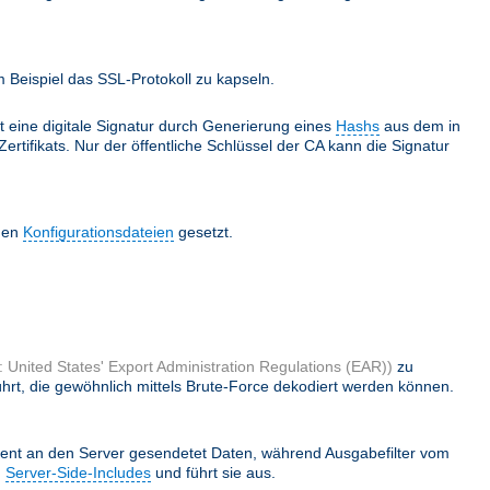
Beispiel das SSL-Protokoll zu kapseln.
lt eine digitale Signatur durch Generierung eines
Hashs
aus dem in
ertifikats. Nur der öffentliche Schlüssel der CA kann die Signatur
 den
Konfigurationsdateien
gesetzt.
 United States' Export Administration Regulations (EAR))
zu
hrt, die gewöhnlich mittels Brute-Force dekodiert werden können.
ient an den Server gesendetet Daten, während Ausgabefilter vom
h
Server-Side-Includes
und führt sie aus.