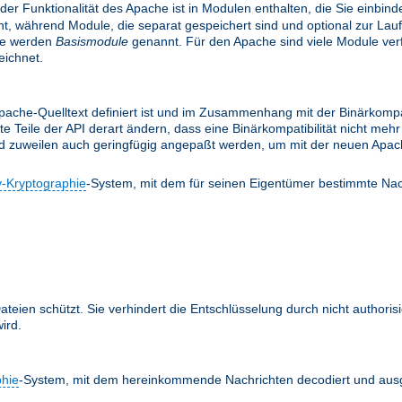
 der Funktionalität des Apache ist in Modulen enthalten, die Sie einbi
, während Module, die separat gespeichert sind und optional zur Lau
le werden
Basismodule
genannt. Für den Apache sind viele Module verfü
ichnet.
ache-Quelltext definiert ist und im Zusammenhang mit der Binärkompati
te Teile der API derart ändern, dass eine Binärkompatibilität nicht m
nd zuweilen auch geringfügig angepaßt werden, um mit der neuen Apach
y-Kryptographie
-System, mit dem für seinen Eigentümer bestimmte Nac
teien schützt. Sie verhindert die Entschlüsselung durch nicht authoris
ird.
phie
-System, mit dem hereinkommende Nachrichten decodiert und ausg