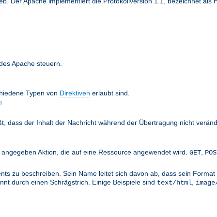
 Der Apache implementiert die Protokollversion 1.1, bezeichnet als H
 des Apache steuern.
chiedene Typen von
Direktiven
erlaubt sind.
n
äßt, dass der Inhalt der Nachricht während der Übertragung nicht verän
nts angegeben Aktion, die auf eine Ressource angewendet wird.
,
GET
POS
ts zu beschreiben. Sein Name leitet sich davon ab, dass sein Format 
nt durch einen Schrägstrich. Einige Beispiele sind
,
text/html
image