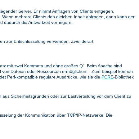
iegender Server. Er nimmt Anfragen von Clients entgegen,
ck. Wenn mehrere Clients den gleichen Inhalt abfragen, dann kann der
d dadurch die Antwortzeit verringern.
en zur Entschlüsselung verwenden. Zwei derart
r Satz mit zwei Kommata und ohne großes Q". Beim Apache sind
ahl von Dateien oder Ressourcen ermöglichen. - Zum Beispiel können
et Perl-kompatible reguläre Ausdrücke, wie sie die
PCRE
-Bibliothek
er aus Sicherheitsgründen oder zur Lastverteilung vor dem Client zu
hlüsselung der Kommunikation über TCP/IP-Netzwerke. Die