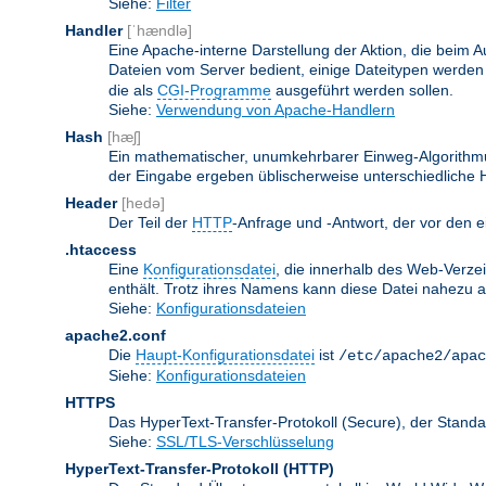
Siehe:
Filter
Handler
[ˈhændlə]
Eine Apache-interne Darstellung der Aktion, die beim A
Dateien vom Server bedient, einige Dateitypen werden
die als
CGI-Programme
ausgeführt werden sollen.
Siehe:
Verwendung von Apache-Handlern
Hash
[hæʃ]
Ein mathematischer, unumkehrbarer Einweg-Algorithmus
der Eingabe ergeben üblischerweise unterschiedliche
Header
[hedə]
Der Teil der
HTTP
-Anfrage und -Antwort, der vor den e
.htaccess
Eine
Konfigurationsdatei
, die innerhalb des Web-Verze
enthält. Trotz ihres Namens kann diese Datei nahezu alle
Siehe:
Konfigurationsdateien
apache2.conf
Die
Haupt-Konfigurationsdatei
ist
/etc/apache2/apac
Siehe:
Konfigurationsdateien
HTTPS
Das HyperText-Transfer-Protokoll (Secure), der Stan
Siehe:
SSL/TLS-Verschlüsselung
HyperText-Transfer-Protokoll
(HTTP)