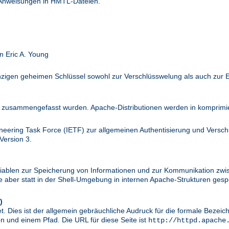
 Anweisungen in HMTL-Dateien.
n Eric A. Young
inzigen geheimen Schlüssel sowohl zur Verschlüsswelung als auch zur 
zusammengefasst wurden. Apache-Distributionen werden in komprimier
ineering Task Force (IETF) zur allgemeinen Authentisierung und Versc
Version 3.
riablen zur Speicherung von Informationen und zur Kommunikation zwi
aber statt in der Shell-Umgebung in internen Apache-Strukturen gespe
)
. Dies ist der allgemein gebräuchliche Audruck für die formale Bezei
 und einem Pfad. Die URL für diese Seite ist
http://httpd.apache