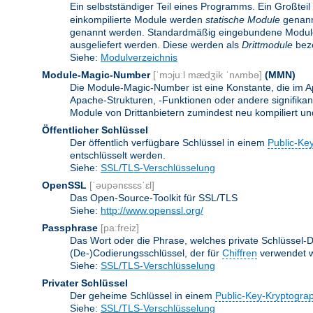
Ein selbstständiger Teil eines Programms. Ein Großteil
einkompilierte Module werden
statische Module
genannt
genannt werden. Standardmäßig eingebundene Modu
ausgeliefert werden. Diese werden als
Drittmodule
beze
Siehe:
Modulverzeichnis
Module-Magic-Number
[ˈmɔjuːl mædʒik ˈnʌmbə]
(
MMN
)
Die Module-Magic-Number ist eine Konstante, die im Ap
Apache-Strukturen, -Funktionen oder andere signifikan
Module von Drittanbietern zumindest neu kompiliert u
Öffentlicher Schlüssel
Der öffentlich verfügbare Schlüssel in einem
Public-Ke
entschlüsselt werden.
Siehe:
SSL/TLS-Verschlüsselung
OpenSSL
[ˈəupənɛsɛsˈɛl]
Das Open-Source-Toolkit für SSL/TLS
Siehe:
http://www.openssl.org/
Passphrase
[paːfreiz]
Das Wort oder die Phrase, welches private Schlüssel-Da
(De-)Codierungsschlüssel, der für
Chiffren
verwendet w
Siehe:
SSL/TLS-Verschlüsselung
Privater Schlüssel
Der geheime Schlüssel in einem
Public-Key-Kryptogra
Siehe:
SSL/TLS-Verschlüsselung