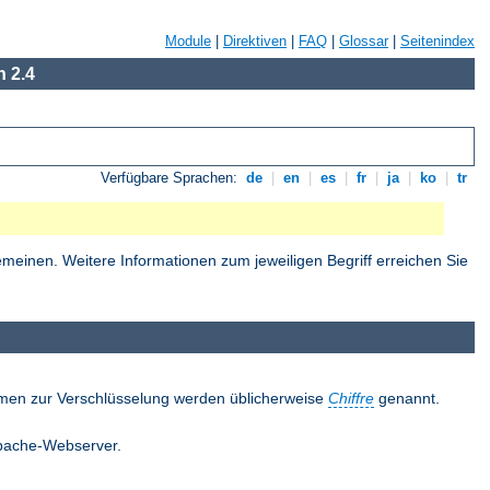
Module
|
Direktiven
|
FAQ
|
Glossar
|
Seitenindex
 2.4
Verfügbare Sprachen:
de
|
en
|
es
|
fr
|
ja
|
ko
|
tr
einen. Weitere Informationen zum jeweiligen Begriff erreichen Sie
thmen zur Verschlüsselung werden üblicherweise
Chiffre
genannt.
 Apache-Webserver.