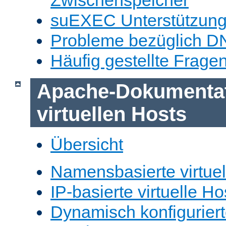
Zwischenspeicher
suEXEC Unterstützun
Probleme bezüglich D
Häufig gestellte Frage
Apache-Dokumentat
virtuellen Hosts
Übersicht
Namensbasierte virtuel
IP-basierte virtuelle Ho
Dynamisch konfiguriert