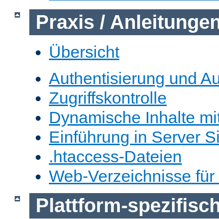
Praxis / Anleitunge
Übersicht
Authentisierung und Au
Zugriffskontrolle
Dynamische Inhalte mi
Einführung in Server S
.htaccess-Dateien
Web-Verzeichnisse für
Plattform-spezifis