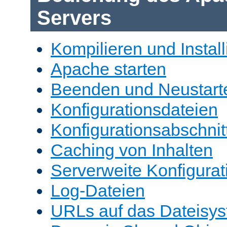
Servers
Kompilieren und Install
Apache starten
Beenden und Neustart
Konfigurationsdateien
Konfigurationsabschnit
Caching von Inhalten
Serverweite Konfigurat
Log-Dateien
URLs auf das Dateisys