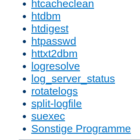
htcacheclean
htdbm
htdigest
htpasswd
httxt2dbm
logresolve
log_server_status
rotatelogs
split-logfile
suexec
Sonstige Programme